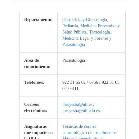
Departamento:
Obstetricia y Ginecología,
Pediatría, Medicina Preventiva y
Salud Pública, Toxicología,
Medicina Legal y Forense y
Parasitología
Área de
Parasitología
conocimiento:
Teléfono/s:
922 31 65 02 / 6756 / 922 31 65
02 / 6111
Correos
mreyesba@ull.es
/
electrónicos:
mreyesba@ull.edu.es
Asignaturas
Técnicas de control
que imparte en
parasitológico de los alimentos
la ULL:
Máster Universitario en