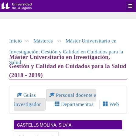
Desp
men
de
aplic
Inicio
Másteres
Máster Universitario en
>>
>>
Investigación, Gestión y Calidad en Cuidados para la
Máster Universitario en Investigación,
Salud
Gestión y Calidad en Cuidados para la Salud
(2018 - 2019)
Guías
Personal docente e
investigador
Departamentos
Web
CASTELLS MOLINA, SILVIA