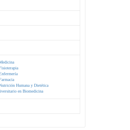
Medicina
isioterapia
Enfermería
Farmacia
Nutrición Humana y Dietética
versitario en Biomedicina