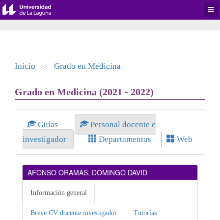
Desp
men
de
aplic
Inicio
Grado en Medicina
>>
Grado en Medicina (2021 - 2022)
Guías
Personal docente e
investigador
Departamentos
Web
AFONSO ORAMAS, DOMINGO DAVID
Información general
Breve CV docente investigador
Tutorías