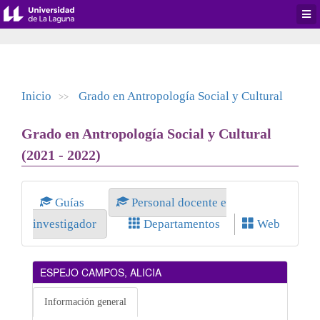
Desp
men
de
aplic
Inicio
Grado en Antropología Social y Cultural
>>
Grado en Antropología Social y Cultural
(2021 - 2022)
Guías
Personal docente e
investigador
Departamentos
Web
ESPEJO CAMPOS, ALICIA
Información general