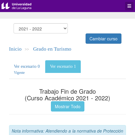
Desp
men
de
aplic
Cambiar curso
Inicio
Grado en Turismo
>>
Ver escenario 0
Ver escenario 1
Vigente
Trabajo Fin de Grado
(Curso Académico 2021 - 2022)
Mostrar Todo
Nota informativa: Atendiendo a la normativa de Protección