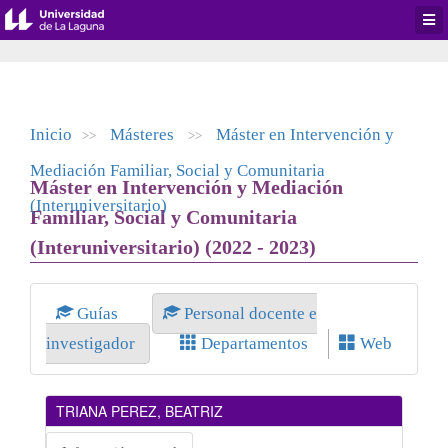
Desp
men
de
aplic
Inicio
Másteres
Máster en Intervención y
>>
>>
Mediación Familiar, Social y Comunitaria
Máster en Intervención y Mediación
(Interuniversitario)
Familiar, Social y Comunitaria
(Interuniversitario) (2022 - 2023)
Guías
Personal docente e
investigador
Departamentos
Web
TRIANA PEREZ, BEATRIZ