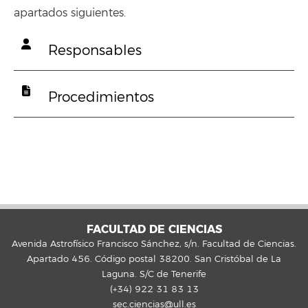
apartados siguientes.
Responsables
Procedimientos
FACULTAD DE CIENCIAS
Avenida Astrofísico Francisco Sánchez, s/n. Facultad de Ciencias.
Apartado 456. Código postal 38200. San Cristóbal de La
Laguna. S/C de Tenerife
(+34) 922 31 83 13
sec.ciencias@ull.es