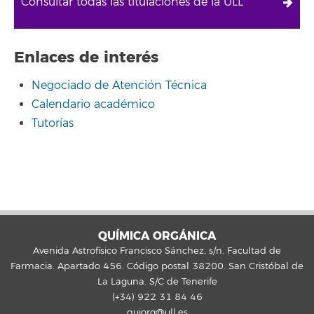
Consultar todas las titulaciones de la ULL
Enlaces de interés
Negociado de Atención Técnica
Calendario académico
Tutorías
QUÍMICA ORGÁNICA
Avenida Astrofísico Francisco Sánchez, s/n. Facultad de
Farmacia. Apartado 456. Código postal 38200. San Cristóbal de
La Laguna. S/C de Tenerife
(+34) 922 31 84 46
quiorg@ull.es