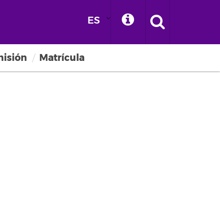
ES
misión
Matrícula