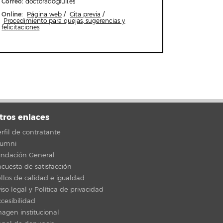
Correo
:
doctorado@ull.es
Online:
/
/
Página web
Cita previa
Procedimiento para quejas, sugerencias y
felicitaciones
tros enlaces
rfil de contratante
lumni
undación General
cuesta de satisfacción
llos de calidad e igualdad
iso legal y Política de privacidad
cesibilidad
agen institucional