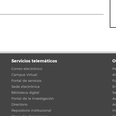
Servicios telemáticos
O
Correo electrónico
Pe
Campus Virtual
A
Portal de servicios
F
Sede electrónica
En
Biblioteca digital
Se
Portal de la Investigación
Av
Directorio
Ac
Repositorio institucional
Im