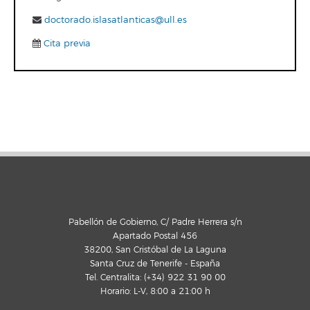
doctorado.islasatlanticas@ull.es
Cita previa
Pabellón de Gobierno, C/ Padre Herrera s/n
Apartado Postal 456
38200, San Cristóbal de La Laguna
Santa Cruz de Tenerife - España
Tel. Centralita: (+34) 922 31 90 00
Horario: L-V, 8:00 a 21:00 h