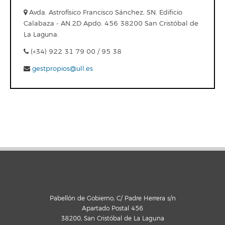
Avda. Astrofísico Francisco Sánchez, SN. Edificio
Calabaza - AN.2D Apdo. 456 38200 San Cristóbal de
La Laguna.
(+34) 922 31 79 00 / 95 38
gestpropios@ull.es
Pabellón de Gobierno, C/ Padre Herrera s/n
Apartado Postal 456
38200, San Cristóbal de La Laguna