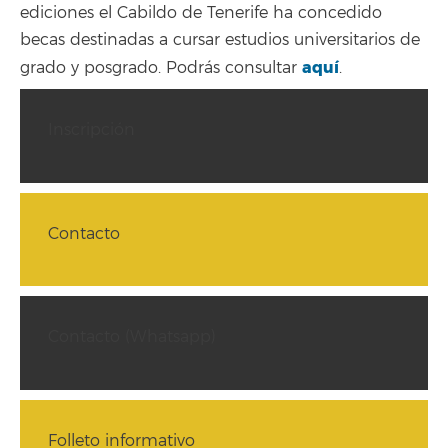
ediciones el Cabildo de Tenerife ha concedido
becas destinadas a cursar estudios universitarios de
aquí
grado y posgrado. Podrás consultar
.
Inscripción
Contacto
Contacto (Whatsapp)
Folleto informativo