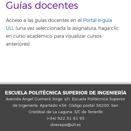
Guías docentes
Acceso a las guías docentes en el
Portal e-guia
ULL
(una vez seleccionada la asignatura, haga clic
en curso académico para visualizar cursos
anteriores).
ESCUELA POLITÉCNICA SUPERIOR DE INGENIERÍA
Avenida Ángel Guimerá Jorge, s/n. Escuela Politécnica Superior
de Ingeniería. Apartado 456. Código postal 38200. San
Cristóbal de La Laguna. S/C de Tenerife
(+34) 922 31 81 95
direcepsi@ull.es