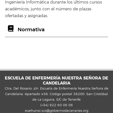
Ingeniería Informática durante los últimos cursos
académicos, junto con el número de plazas
ofertadas y asignadas.
Normativa
ESCUELA DE ENFERMERÍA NUESTRA SEÑORA DE
CANDELARIA
Ctra. Del Rosario, s/n. Escuela de Enfermería Nuestra Señora de
Candelaria. Apartado 456. Código postal 38200. San Cristóbal
de La Laguna. S/C de Tenerife
(+34) 922 60 06 06
euehunsc.scs@gobiernodecanarias.org