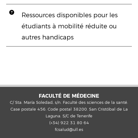
Ressources disponibles pour les
étudiants à mobilité réduite ou
autres handicaps
FACULTÉ DE MÉDECINE
C/ Sta. María Soledad, s/n. Faculté des sciences de la santé.
Case postale 456. Code postal 38200. San Cristóbal de La
Laguna. S/C de Tenerife
(+34) 922 31 80 64
fcsalud@ull.es