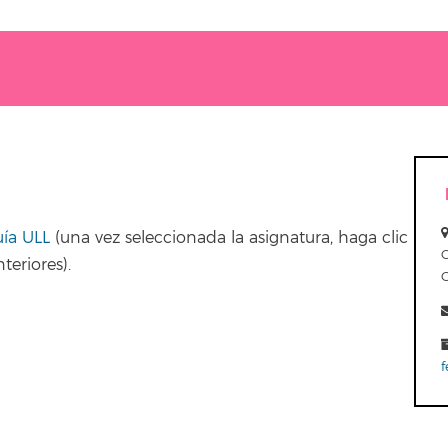
uía ULL
(una vez seleccionada la asignatura, haga clic
teriores).
f