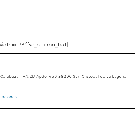
idth=»1/3″][vc_column_text]
cio Calabaza – AN.2D Apdo. 456 38200 San Cristóbal de La Laguna
itaciones