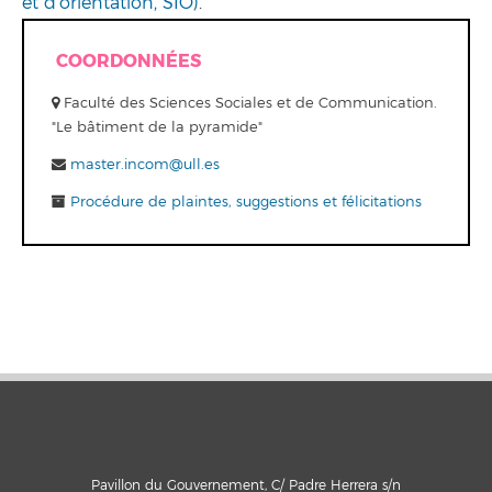
et d'orientation, SIO)
.
COORDONNÉES
Faculté des Sciences Sociales et de Communication.
"Le bâtiment de la pyramide"
master.incom@ull.es
Procédure de plaintes, suggestions et félicitations
Pavillon du Gouvernement, C/ Padre Herrera s/n