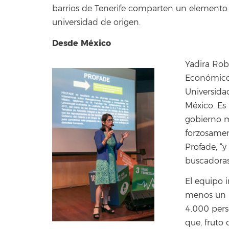
barrios de Tenerife comparten un element
universidad de origen.
Desde México
Yadira Rob
Económicos
Universida
México. Es
gobierno m
forzosamen
Profade, “y
buscadoras”
El equipo 
menos un 
4.000 pers
que, fruto 