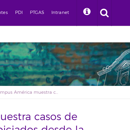
ntes
PDI
PTGAS
Intranet
Campus América muestra casos de desarrollo local propiciados desde la universidad
estra casos de