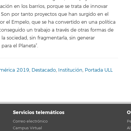
ción en los barrios, porque se trata de innovar
or. Son por tanto proyectos que han surgido en el
r el Empelo, que se ha convertido en una política
onseguido un trabajo a través de otras formas de
la sociedad, sin fragmentarla, sin generar
 para el Planeta”.
mérica 2019
,
Destacado
,
Institución
,
Portada ULL
Servicios telemáticos
O
Correo electrónico
Pe
Campus Virtual
A