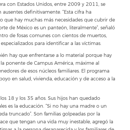
tera con Estados Unidos, entre 2009 y 2011, se
 ausentes definitivamente. “Esta cifra ha
o que hay muchas más necesidades que cubrir de
orte de México es un panteón, literalmente”, señaló
ntro de fosas comunes con cientos de muertos,
especializados para identificar a las víctimas.
ién hay que enfrentarse a lo material porque hay
ra la ponente de Campus América, máxime al
nedores de esos núcleos familiares. El programa
poyo en salud, vivienda, educación y de acceso a la
 los 18 y los 35 años. Sus hijos han quedado
ales es la educación. “Si no hay una madre o un
eda truncado”. Son familias golpeadas por la
y hace que tengan una vida muy inestable, agregó la
imas a la persona desaparecida y los familiares de