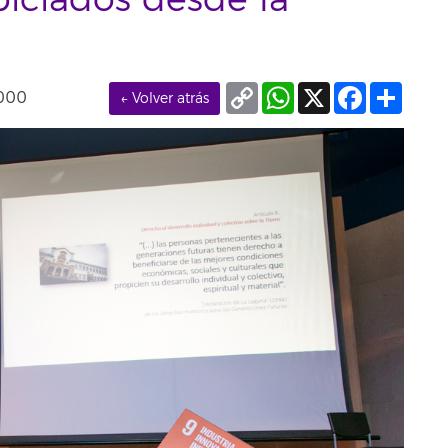
piciados desde la
Copy
WhatsApp
X
Facebook
Compa
0000
← Volver atrás
Link