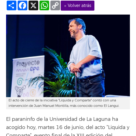
Compartir
Facebook
X
WhatsApp
Copy
← Volver atrás
Link
El acto de cierre de la iniciativa "Liquida y Comparte" contó con una
intervención de Juan Manuel Montilla, más conocido como El Langui.
El paraninfo de la Universidad de La Laguna ha
acogido hoy, martes 16 de junio, del acto “Liquida y
Comparte”, evento final de la XIII edición del