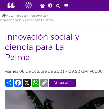
ULL - Noticias
Protagonistas
Innovación social y ciencia para La Palma
Innovación social y
ciencia para La
Palma
viernes 08 de octubre de 2021 - 09:52 GMT+0000
Compartir
Facebook
X
WhatsApp
Copy
← Volver atrás
Link