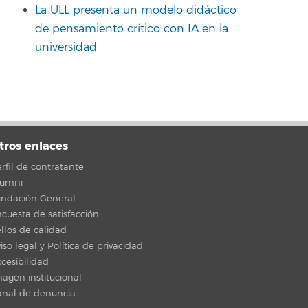
La ULL presenta un modelo didáctico
de pensamiento crítico con IA en la
universidad
tros enlaces
rfil de contratante
lumni
undación General
cuesta de satisfacción
llos de calidad
iso legal y Política de privacidad
cesibilidad
agen institucional
anal de denuncia