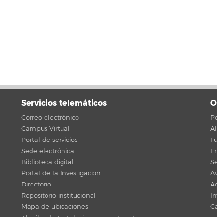
Servicios telemáticos
O
Correo electrónico
Pe
Campus Virtual
A
Portal de servicios
F
Sede electrónica
En
Biblioteca digital
Se
Portal de la Investigación
Av
Directorio
Ac
Repositorio institucional
Im
Mapa de ubicaciones
C