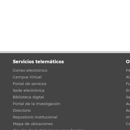
Servicios telemáticos
O
Correo electrónico
Pe
Campus Virtual
A
Portal de servicios
F
Sede electrónica
En
Biblioteca digital
Se
Portal de la Investigación
Av
Directorio
Ac
Repositorio institucional
Im
Mapa de ubicaciones
C