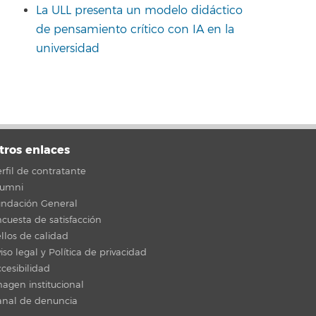
La ULL presenta un modelo didáctico
de pensamiento crítico con IA en la
universidad
tros enlaces
rfil de contratante
lumni
undación General
cuesta de satisfacción
llos de calidad
iso legal y Política de privacidad
cesibilidad
agen institucional
anal de denuncia