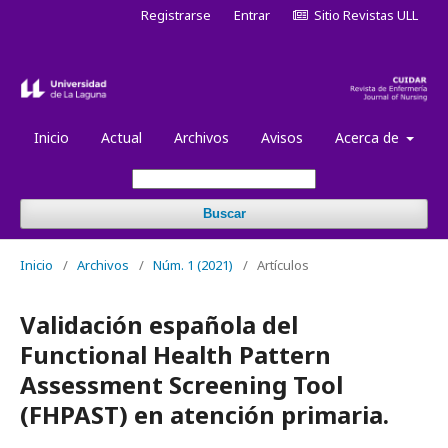
Registrarse
Entrar
Sitio Revistas ULL
Inicio
Actual
Archivos
Avisos
Acerca de
Buscar
Inicio
/
Archivos
/
Núm. 1 (2021)
/
Artículos
Validación española del
Functional Health Pattern
Assessment Screening Tool
(FHPAST) en atención primaria.