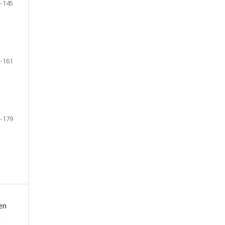
-145
-161
-179
 en
a