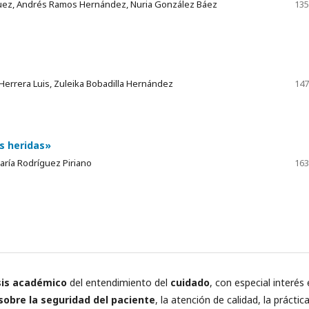
guez, Andrés Ramos Hernández, Nuria González Báez
135
 Herrera Luis, Zuleika Bobadilla Hernández
147
as heridas»
María Rodríguez Piriano
163
sis académico
del entendimiento del
cuidado
, con especial interés
sobre la seguridad del paciente
, la atención de calidad, la práctic