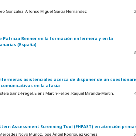
ero González, Alfonso Miguel García Hernández
2
de Patricia Benner en la formación enfermera y en la
Canarias (España)
3
enfermeras asistenciales acerca de disponer de un cuestionari
comunicativas en la afasia
Estela Sainz-Fregel, Elena Martín-Felipe, Raquel Miranda-Martín,
4
attern Assessment Screening Tool (FHPAST) en atención primar
, Mercedes Novo Muñoz, José Ángel Rodríguez Gómez
5