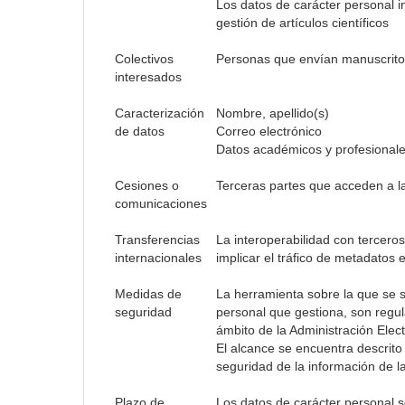
Los datos de carácter personal in
gestión de artículos científicos
Colectivos
Personas que envían manuscritos
interesados
Caracterización
Nombre, apellido(s)
de datos
Correo electrónico
Datos académicos y profesional
Cesiones o
Terceras partes que acceden a la
comunicaciones
Transferencias
La interoperabilidad con tercer
internacionales
implicar el tráfico de metadatos e
Medidas de
La herramienta sobre la que se s
seguridad
personal que gestiona, son regu
ámbito de la Administración Elect
El alcance se encuentra descrito
seguridad de la información de 
Plazo de
Los datos de carácter personal s