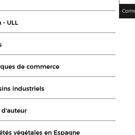
Comm
 - ULL
s
arques de commerce
ins industriels
 d'auteur
iétés végétales en Espagne