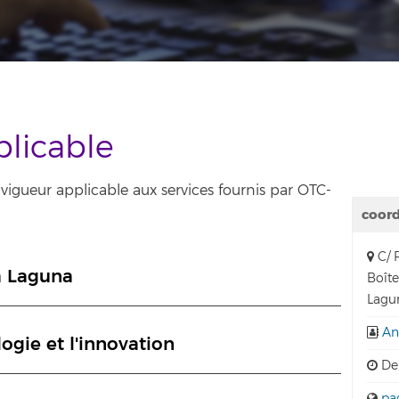
licable
vigueur applicable aux services fournis par OTC-
coor
C/ P
La Laguna
Boîte
Lagun
An
logie et l'innovation
De 
pa