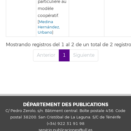
particulière au
modèle
coopératif.
[
Medina
Hernández,
Urbano
]
Mostrando registros del 1 al 2 de un total de 2 registr
Anterior
1
Siguiente
DÉPARTEMENT DES PUBLICATIONS
C/ Pedro Zerolo, s/n. Bâtiment central. Boîte postale 456. Code
postal 38200. San Cristóbal de La Laguna. S/C de Ténérife
(+34) 922 31 91 98
servicio.publicaciones@ull.es