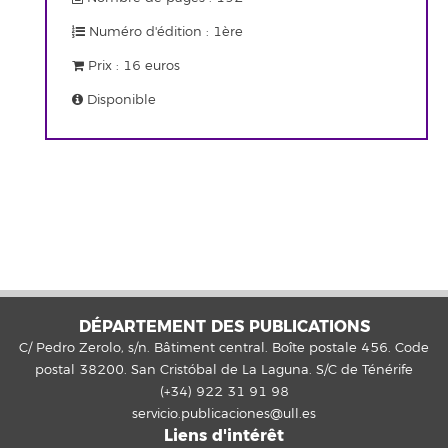
Numéro d'édition : 1ère
Prix : 16 euros
Disponible
DÉPARTEMENT DES PUBLICATIONS
C/ Pedro Zerolo, s/n. Bâtiment central. Boîte postale 456. Code
postal 38200. San Cristóbal de La Laguna. S/C de Ténérife
(+34) 922 31 91 98
servicio.publicaciones@ull.es
Liens d'intérêt