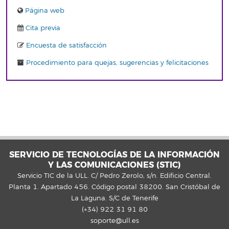
Página web
Cita previa
Encuesta de satisfacción
Procedimiento para quejas, sugerencias y felicitaciones
SERVICIO DE TECNOLOGÍAS DE LA INFORMACIÓN
Y LAS COMUNICACIONES (STIC)
Servicio TIC de la ULL. C/ Pedro Zerolo, s/n. Edificio Central.
Planta 1. Apartado 456. Código postal 38200. San Cristóbal de
La Laguna. S/C de Tenerife
(+34) 922 31 91 80
soporte@ull.es