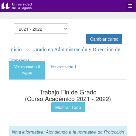
Desp
men
de
aplic
Cambiar curso
Inicio
Grado en Administración y Dirección de
>>
Empresas
Ver escenario 0
Ver escenario 1
Vigente
Trabajo Fin de Grado
(Curso Académico 2021 - 2022)
Mostrar Todo
Nota informativa: Atendiendo a la normativa de Protección