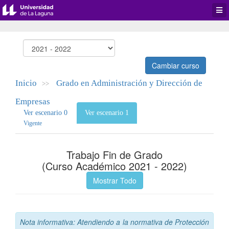
Desp
men
de
aplic
Cambiar curso
Inicio
Grado en Administración y Dirección de
>>
Empresas
Ver escenario 0
Ver escenario 1
Vigente
Trabajo Fin de Grado
(Curso Académico 2021 - 2022)
Mostrar Todo
Nota informativa: Atendiendo a la normativa de Protección