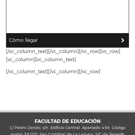
Cómo llegar
[/vc_column_text][/vc_column][/vc_row][vc_row]
[vc_column][vc_column_text]
[/vc_column_text][/vc_column][/vc_row]
FACULTAD DE EDUCACIÓN
C/ Pedro Zerolo, s/n. Edificio Central. Apartado 456. Código
postal 38200. San Cristóbal de La Laguna. S/C de Tenerife