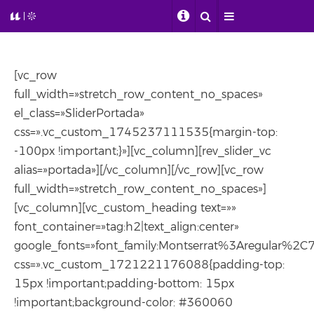
[vc_row
full_width=»stretch_row_content_no_spaces»
el_class=»SliderPortada»
css=».vc_custom_1745237111535{margin-top:
-100px !important;}»][vc_column][rev_slider_vc
alias=»portada»][/vc_column][/vc_row][vc_row
full_width=»stretch_row_content_no_spaces»]
[vc_column][vc_custom_heading text=»»
font_container=»tag:h2|text_align:center»
google_fonts=»font_family:Montserrat%3Aregular%
css=».vc_custom_1721221176088{padding-top:
15px !important;padding-bottom: 15px
!important;background-color: #360060