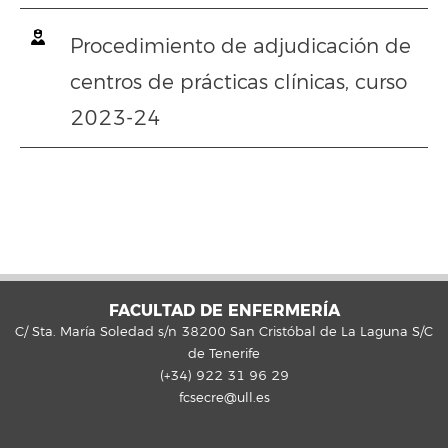
Procedimiento de adjudicación de
centros de prácticas clínicas, curso
2023-24
FACULTAD DE ENFERMERÍA
C/ Sta. María Soledad s/n 38200 San Cristóbal de La Laguna S/C
de Tenerife
(+34) 922 31 96 29
fcsecre@ull.es