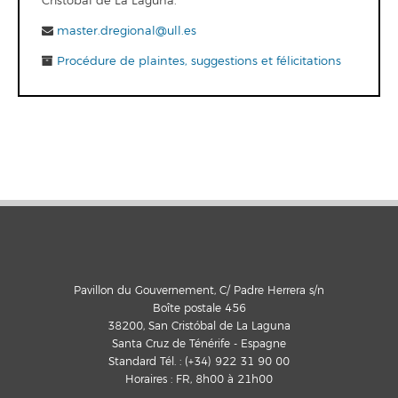
Cristóbal de La Laguna.
master.dregional@ull.es
Procédure de plaintes, suggestions et félicitations
Pavillon du Gouvernement, C/ Padre Herrera s/n
Boîte postale 456
38200, San Cristóbal de La Laguna
Santa Cruz de Ténérife - Espagne
Standard Tél. : (+34) 922 31 90 00
Horaires : FR, 8h00 à 21h00