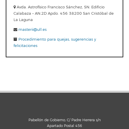
Avda. Astrofísico Francisco Sánchez, SN. Edificio
Calabaza – AN.2D Apdo. 456 38200 San Cristóbal de
La Laguna
masterii@ull.es
Procedimiento para quejas, sugerencias y
felicitaciones
Pabellón de Gobierno, C/ Padre Herrera s/n
Apartado Postal 456