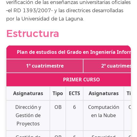
verificación de las enseñanzas universitarias oficiales
–el RD 1393/2007- y las directrices desarrolladas
por la Universidad de La Laguna.
Estructura
Plan de estudios del Grado en Ingeniería Informá
1º cuatrimestre
2º cuatrimestr
PRIMER CURSO
Asignaturas
Tipo
ECTS
Asignaturas
Tipo
Dirección y
OB
6
Computación
OB
Gestión de
en la Nube
Proyectos