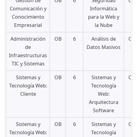
Gestión de
OB
6
Seguridad
OB
Comunicación y
Informática
Conocimiento
para la Web y
Empresarial
la Nube
Administración
OB
6
Análisis de
OB
de
Datos Masivos
Infraestructuras
TIC y Sistemas
Sistemas y
OB
6
Sistemas y
OB
Tecnología Web:
Tecnología
Cliente
Web:
Arquitectura
Software
Sistemas y
OB
6
Sistemas y
OB
Tecnología Web:
Tecnología