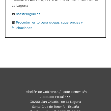
Calabaza – AN.2D Apdo. 456 38200 San Cristóbal de
La Laguna
masterii@ull.es
Procedimiento para quejas, sugerencias y
felicitaciones
Pabellón de Gobierno, C/ Padre Herrera s/n
Apartado Postal 456
38200, San Cristóbal de La Laguna
Santa Cruz de Tenerife - España