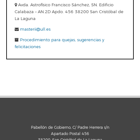
Avda. Astrofísico Francisco Sánchez, SN. Edificio
Calabaza – AN.2D Apdo. 456 38200 San Cristóbal de
La Laguna
masterii@ull.es
Procedimiento para quejas, sugerencias y
felicitaciones
Pabellón de Gobierno, C/ Padre Herrera s/n
Apartado Postal 456