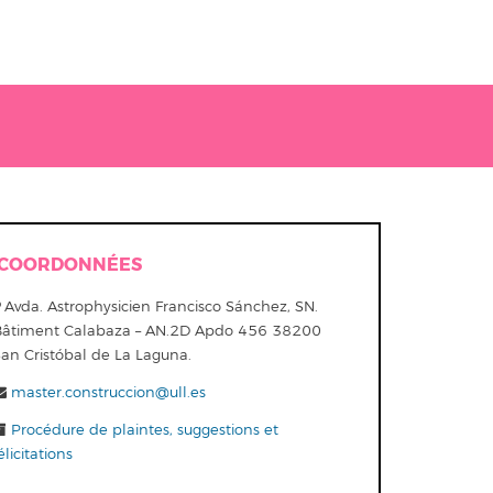
COORDONNÉES
Avda. Astrophysicien Francisco Sánchez, SN.
Bâtiment Calabaza – AN.2D Apdo 456 38200
San Cristóbal de La Laguna.
master.construccion@ull.es
Procédure de plaintes, suggestions et
élicitations