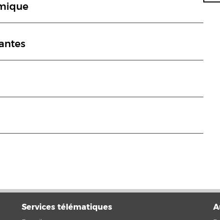
mique
nantes
Services télématiques
A