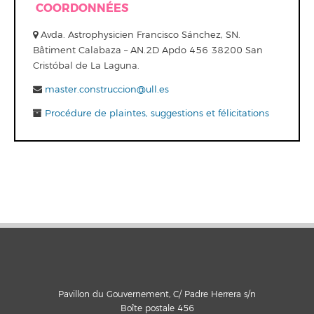
COORDONNÉES
Avda. Astrophysicien Francisco Sánchez, SN.
Bâtiment Calabaza – AN.2D Apdo 456 38200 San
Cristóbal de La Laguna.
master.construccion@ull.es
Procédure de plaintes, suggestions et félicitations
Pavillon du Gouvernement, C/ Padre Herrera s/n
Boîte postale 456