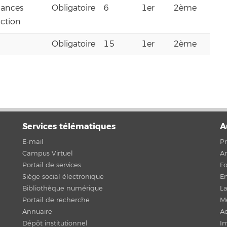
dances
Obligatoire
6
1er
2ème
uction
Obligatoire
15
1er
2ème
Services télématiques
A
E-mail
Pr
Campus Virtuel
An
Portail de services
F
Siège social électronique
En
Bibliothèque numérique
La
Portail de recherche
Me
Annuaire
Ac
Dépôt institutionnel
Im