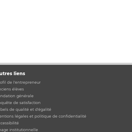
utres liens
ofil de l'entrepreneur
ciens élèves
ondation générale
quête de satisfaction
bels de qualité et d'égalité
ntions légales et politique de confidentialité
cessibilité
age institutionnelle