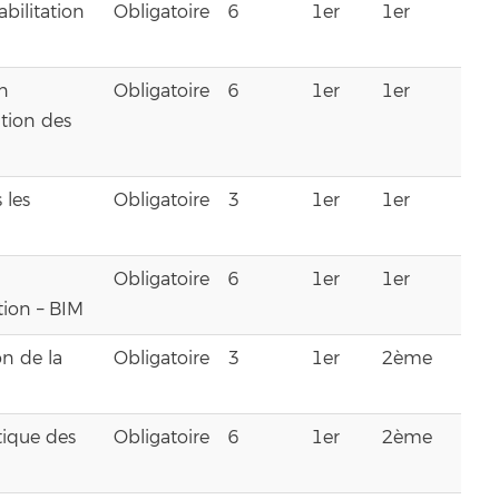
bilitation
Obligatoire
6
1er
1er
n
Obligatoire
6
1er
1er
ation des
 les
Obligatoire
3
1er
1er
Obligatoire
6
1er
1er
tion – BIM
n de la
Obligatoire
3
1er
2ème
tique des
Obligatoire
6
1er
2ème