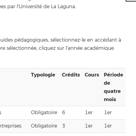
es par l'Université de La Laguna.
 guides pédagogiques, sélectionnez-le en accédant à
ère sélectionnée, cliquez sur l'année académique
Typologie
Crédits
Cours
Période
de
quatre
mois
s
Obligatoire
6
1er
1er
treprises.
Obligatoire
3
1er
1er