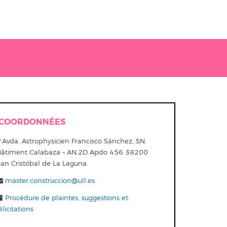
COORDONNÉES
Avda. Astrophysicien Francisco Sánchez, SN.
Bâtiment Calabaza – AN.2D Apdo 456 38200
San Cristóbal de La Laguna.
master.construccion@ull.es
Procédure de plaintes, suggestions et
élicitations