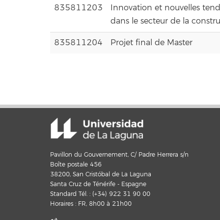
835811203
Innovation et nouvelles ten
dans le secteur de la constr
835811204
Projet final de Master
Pavillon du Gouvernement, C/ Padre Herrera s/n
Boîte postale 456
38200, San Cristóbal de La Laguna
Santa Cruz de Ténérife - Espagne
Standard Tél. : (+34) 922 31 90 00
Horaires : FR, 8h00 à 21h00