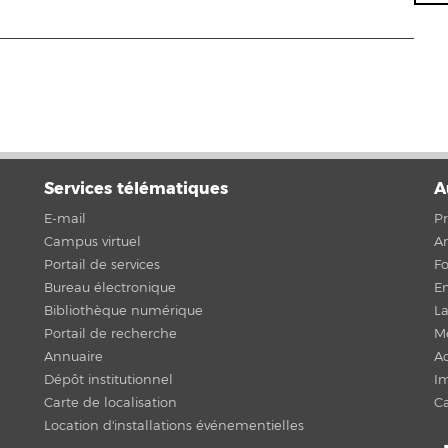
Services télématiques
A
E-mail
Pr
Campus virtuel
An
Portail de services
F
Bureau électronique
En
Bibliothèque numérique
La
Portail de recherche
Me
Annuaire
Ac
Dépôt institutionnel
Im
Carte de localisation
C
Location d'installations événementielles