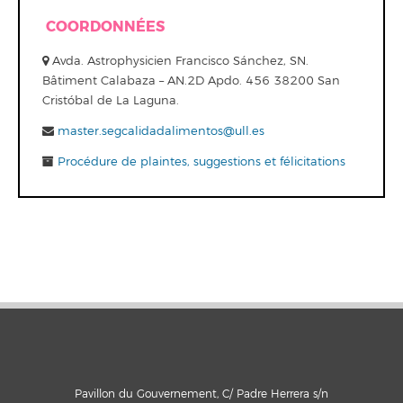
COORDONNÉES
Avda. Astrophysicien Francisco Sánchez, SN.
Bâtiment Calabaza – AN.2D Apdo. 456 38200 San
Cristóbal de La Laguna.
master.segcalidadalimentos@ull.es
Procédure de plaintes, suggestions et félicitations
Pavillon du Gouvernement, C/ Padre Herrera s/n