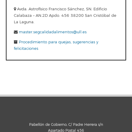
Avda. Astrofísico Francisco Sánchez, SN. Edificio
Calabaza – AN.2D Apdo. 456 38200 San Cristóbal de
La Laguna.
master.segcalidadalimentos@ull.es
Procedimiento para quejas, sugerencias y
felicitaciones
Pabellón de Gobierno, C/ Padre Herrera s/n
Apartado Postal 456