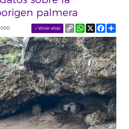
datos sobre la
aborigen palmera
Copy
WhatsApp
X
Facebook
Compa
0000
← Volver atrás
Link