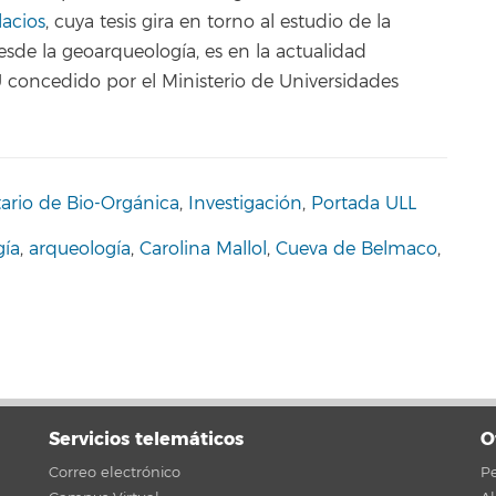
acios
, cuya tesis gira en torno al estudio de la
sde la geoarqueología, es en la actualidad
 concedido por el Ministerio de Universidades
itario de Bio-Orgánica
,
Investigación
,
Portada ULL
gía
,
arqueología
,
Carolina Mallol
,
Cueva de Belmaco
,
Servicios telemáticos
O
Correo electrónico
Pe