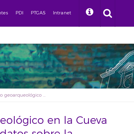
ntes
PDI
PTGAS
Intranet
Un estudio geoarqueológico en la Cueva de Belmaco aporta datos sobre la actividad pastoril aborigen palmera
eológico en la Cueva