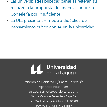
Las universidades públicas canarias reiteran su
rechazo a la propuesta de financiación de la
Consejería por insuficiente
La ULL presenta un modelo didáctico de
pensamiento crítico con IA en la universidad
Pabellón de Gobierno, C/ Padre Herrera s/n
Apartado Postal 456
38200, San Cristóbal de La Laguna
Santa Cruz de Tenerife - España
Tel. Centralita: (+34) 922 31 90 00
Horario: L-V, 8:00 a 21:00 h