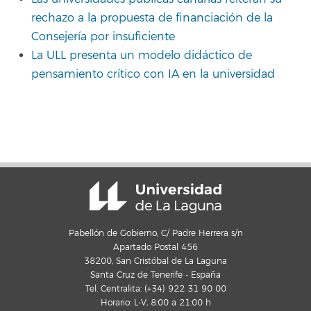
rechazo a la propuesta de financiación de la
Consejería por insuficiente
La ULL presenta un modelo didáctico de
pensamiento crítico con IA en la universidad
Pabellón de Gobierno, C/ Padre Herrera s/n
Apartado Postal 456
38200, San Cristóbal de La Laguna
Santa Cruz de Tenerife - España
Tel. Centralita: (+34) 922 31 90 00
Horario: L-V, 8:00 a 21:00 h