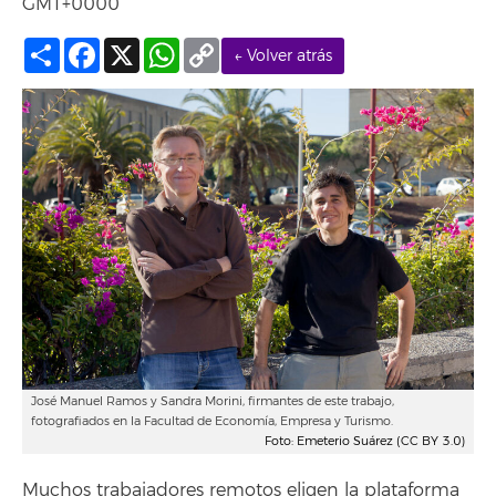
GMT+0000
Compartir
Facebook
X
WhatsApp
Copy
← Volver atrás
Link
José Manuel Ramos y Sandra Morini, firmantes de este trabajo,
fotografiados en la Facultad de Economía, Empresa y Turismo.
Foto: Emeterio Suárez (CC BY 3.0)
Muchos trabajadores remotos eligen la plataforma