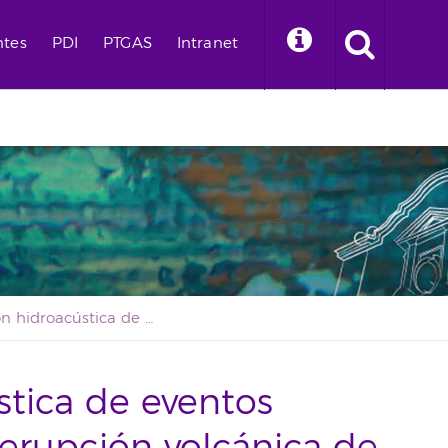
ntes
PDI
PTGAS
Intranet
Detección hidroacústica de eventos sísmicos durante la erupción volcánica de Tajogaite
tica de eventos