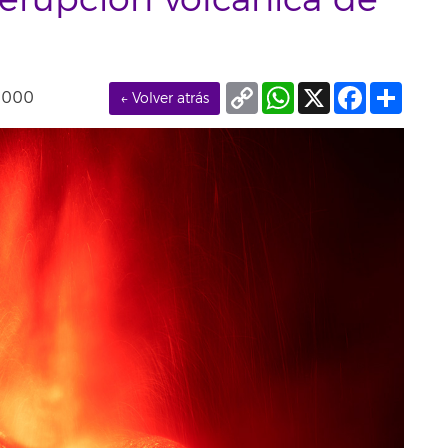
 erupción volcánica de
Copy
WhatsApp
X
Facebook
Compa
0000
← Volver atrás
Link